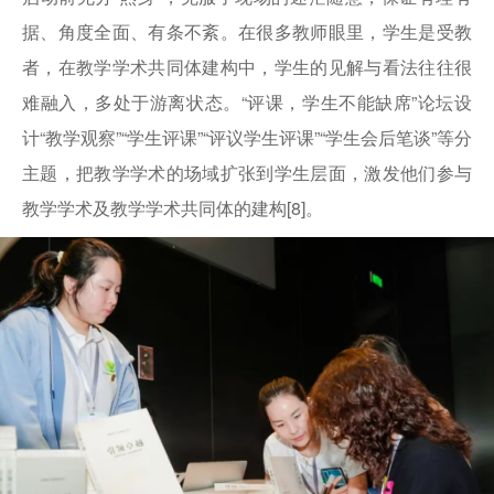
据、角度全面、有条不紊。在很多教师眼里，学生是受教
者，在教学学术共同体建构中，学生的见解与看法往往很
难融入，多处于游离状态。“评课，学生不能缺席”论坛设
计“教学观察”“学生评课”“评议学生评课”“学生会后笔谈”等分
主题，把教学学术的场域扩张到学生层面，激发他们参与
教学学术及教学学术共同体的建构[8]。