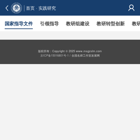
首页
· 实践研究
国家指导文件
引领指导
教研组建设
教研转型创新
教
版权所有：Copyright © 2025 www.msgzslm.com
京ICP备15016801号-1
/ 全国名师工作室发展网