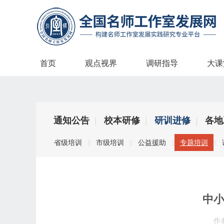
首页
观点视界
调研指导
大课
通知公告
|
校本研修
|
研训进修
|
各地
省级培训
市级培训
公益援助
专题培训
|
|
|
|
|
|
|
|
中小
作