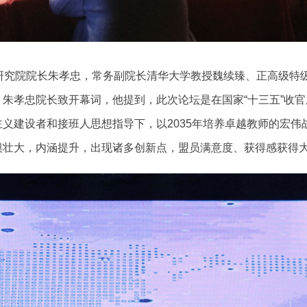
育研究院院长朱孝忠，常务副院长清华大学教授魏续臻、正高级特
朱孝忠院长致开幕词，他提到，此次论坛是在国家“十三五”收
义建设者和接班人思想指导下，以2035年培养卓越教师的宏伟
模壮大，内涵提升，出现诸多创新点，盟员满意度、获得感获得