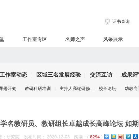
证书查询
堂
工作室专区
名师之声
风采展示
工作室动态
|
区域三名发展经验
|
交流互访
|
成果评
课题研究
教研科研培训
主持人高端研修
校长论坛
幼教专
|
|
|
|
|
|
|
|
学名教研员、教研组长卓越成长高峰论坛 如
者：研究院 发布时间： 2020-12-03 阅读：(
8294
)